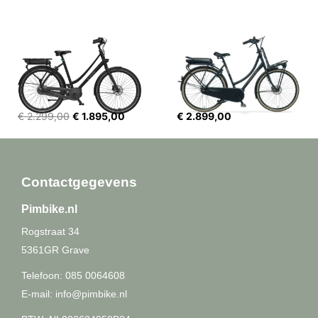
€ 2.299,00
€ 1.895,00
€ 2.899,00
Contactgegevens
Pimbike.nl
Rogstraat 34
5361GR
Grave
Telefoon:
085 0064608
E-mail:
info@pimbike.nl